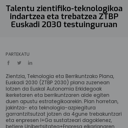
Talentu zientifiko-teknologikoa
indartzea eta trebatzea ZTBP
Euskadi 2030 testuinguruan
PARTEKATU
Zientzia, Teknologia eta Berrikuntzako Plana,
Euskadi 2030 (ZTBP 2030) plana zuzenean
lotzen da Euskal Autonomia Erkidegoak
ikerketaren eta berrikuntzaren alde egiten
duen apustu estrategikoarekin. Plan horretan,
jakintza- eta teknologia-azpiegitura
garrantzitsutzat jotzen da 4gune trebakuntzari
eta enpresen I+Ga sustatzeari dagokienez,
betiere Unibertsitatea+Enpresa elkarlanaren