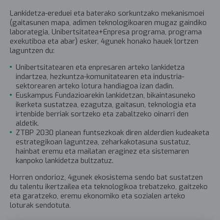
Lankidetza-ereduei eta baterako sorkuntzako mekanismoei
(gaitasunen mapa, adimen teknologikoaren mugaz gaindiko
laborategia, Unibertsitatea+Enpresa programa, programa
exekutiboa eta abar) esker, 4gunek honako hauek lortzen
laguntzen du:
Unibertsitatearen eta enpresaren arteko lankidetza
indartzea, hezkuntza-komunitatearen eta industria-
sektorearen arteko lotura handiagoa izan dadin.
Euskampus Fundazioarekin lankidetzan, bikaintasuneko
ikerketa sustatzea, ezagutza, gaitasun, teknologia eta
irtenbide berriak sortzeko eta zabaltzeko oinarri den
aldetik.
ZTBP 2030 planean funtsezkoak diren alderdien kudeaketa
estrategikoan laguntzea, zeharkakotasuna sustatuz,
hainbat eremu eta mailatan eraginez eta sistemaren
kanpoko lankidetza bultzatuz.
Horren ondorioz, 4gunek ekosistema sendo bat sustatzen
du talentu ikertzailea eta teknologikoa trebatzeko, gaitzeko
eta garatzeko, eremu ekonomiko eta sozialen arteko
loturak sendotuta.