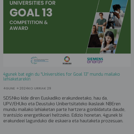
4gunek bat egin du “Universities for Goal 13” mundu mailako
lehiaketarekin
4GUNE
2024KO URRIAK 29
SDSNko kide diren Euskadiko erakundeetako, hau da,
UPV/EHUko eta Deustuko Unibertsitateko ikasleak NBEren
mundu mailako lehiaketan parte hartzera gonbidatuta daude,
trantsizio energetikoari heltzeko. Edizio honetan, 4gunek bi
erakundeei lagunduko die eskaera eta hautaketa prozesuan.