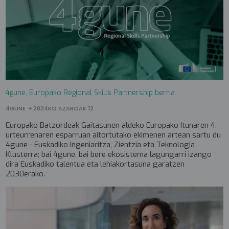
4gune, Europako Regional Skills Partnership berria
4GUNE
2024KO AZAROAK 12
Europako Batzordeak Gaitasunen aldeko Europako Itunaren 4.
urteurrenaren esparruan aitortutako ekimenen artean sartu du
4gune - Euskadiko Ingeniaritza, Zientzia eta Teknologia
Klusterra; bai 4gune, bai bere ekosistema lagungarri izango
dira Euskadiko talentua eta lehiakortasuna garatzen
2030erako.