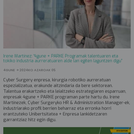
Irene Martínez: “4gune + PARKE Programak talentuaren eta
tokiko industria aurreratuaren alde lan egiten laguntzen digu”
4GUNE
2024KO AZAROAK 05
Cyber Surgery enpresa, kirurgia robotiko aurreratuan
espezializatua, erakunde aitzindaria da bere sektorean.
Talentua erakartzeko eta leialtzeko estrategiaren esparruan,
enpresak 4gune + PARKE programan parte hartu du. Irene
Martínezek, Cyber Surgeryko HR & Administration Manager-ek,
industriarako profil berrien beharraz eta erronka horri
erantzuteko Unibertsitatea + Enpresa lankidetzaren
garrantziaz hitz egin digu.