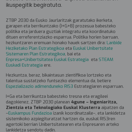
ikuspegitik begiratuta.
ZTBP 2030 da Eusko Jaurlaritzak garatutako ikerketa,
garapen eta berrikuntzako (I+G+B) prozesua babesteko
politika eta jarduera guztiak integratu eta koordinatuko
dituen erreferentziazko esparrua. Politika horien barruan,
hezkuntzaren eremuan honako hauek sartzen dira:
Lanbide
Heziketako Plan Estrategikoa
eta
Euskal Unibertsitate
Sistemaren Plan Estrategikoa
, bai eta
Enpresa+Unibertsitatea Euskal Estrategia
eta
STEAM
Euskadi Estrategia
ere.
Hezkuntza, beraz, bikaintasun zientifikoa lortzeko eta
talentua sustatzeko funtsezko elementua da, betiere
Espezializazio adimenduneko RIS3
Estrategiaren esparruan.
I+Ga eta berrikuntza babesteko tresna eta eragileei
dagokienez, ZTBP 2030 planean
4gune – Ingeniaritza,
Zientzia eta Teknologiako Euskal Klusterra
aipatzen da
–
Euskampus Fundazioa
izanik koordinatzaile–, eta lankidetza
sistemikoko azpiegituratzat hartzen da, euskal RIS3ren
agertoki berrian Unibertsitatearen eta Enpresaren arteko
lankidetza sendotu dadin.