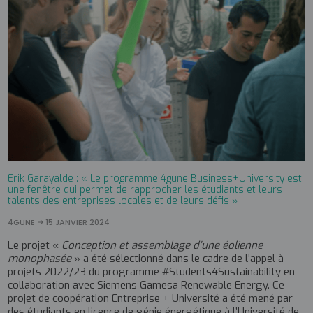
Erik Garayalde : « Le programme 4gune Business+University est
une fenêtre qui permet de rapprocher les étudiants et leurs
talents des entreprises locales et de leurs défis »
4GUNE
15 JANVIER 2024
Le projet «
Conception et assemblage d’une éolienne
monophasée
» a été sélectionné dans le cadre de l’appel à
projets 2022/23 du programme #Students4Sustainability en
collaboration avec Siemens Gamesa Renewable Energy. Ce
projet de coopération Entreprise + Université a été mené par
des étudiants en licence de génie énergétique à l’Université de