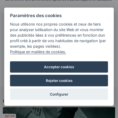
---------
Paramètres des cookies
Source :
Nous utilisons nos propres cookies et ceux de tiers
pour analyser lutilisation du site Web et vous montrer
Plan pour la Science, la Technologie et l’Innovation
des publicités liées à vos préférences en fonction dun
Euskadi 2030 (PCTI 2030
)
profil créé à partir de vos habitudes de navigation (par
Image :
exemple, les pages visitées).
Politique en matière de cookies.
©
ThisisEngineering RAEng
/
Unsplash
Contact presse :
Accepter cookies
4gune@4gune.eus
Rejeter cookies
Configurer
L'ACTUALITÉ
NOUVELLES CONNEXES