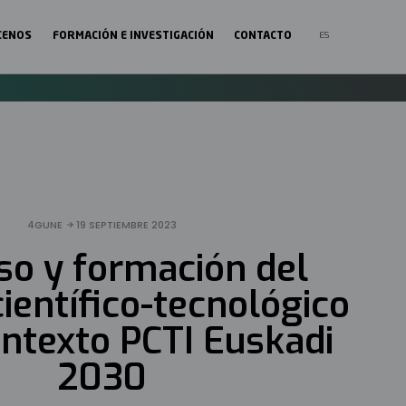
ES
CENOS
FORMACIÓN E INVESTIGACIÓN
CONTACTO
ción
EN
al
EU
4GUNE
19 SEPTIEMBRE 2023
so y formación del
científico-tecnológico
ontexto PCTI Euskadi
2030