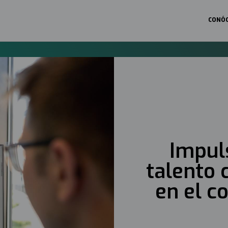
CONÓ
Navega
princip
2025
Impul
talento 
en el c