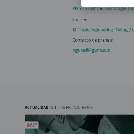
Plan de Ciencia, Tecnología e
Imagen:
©
ThisisEngineering RAEng
/
Contacto de prensa:
4gune@4gune.eus
ACTUALIDAD
NOTICIAS RELACIONADAS