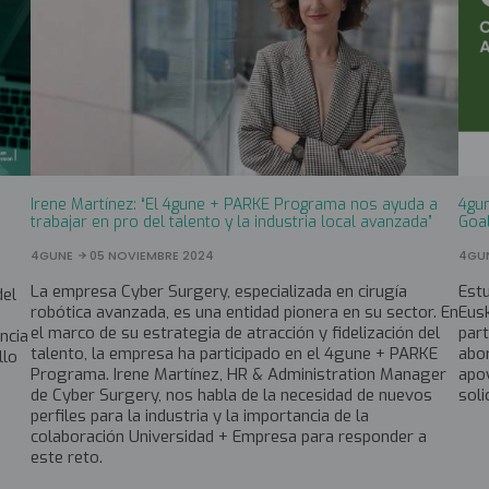
Irene Martínez: “El 4gune + PARKE Programa nos ayuda a
4gun
trabajar en pro del talento y la industria local avanzada”
Goa
4GUNE
05 NOVIEMBRE 2024
4GU
La empresa Cyber Surgery, especializada en cirugía
Est
del
robótica avanzada, es una entidad pionera en su sector. En
Eusk
el marco de su estrategia de atracción y fidelización del
part
encia
talento, la empresa ha participado en el 4gune + PARKE
abor
llo
Programa. Irene Martínez, HR & Administration Manager
apo
de Cyber Surgery, nos habla de la necesidad de nuevos
soli
perfiles para la industria y la importancia de la
colaboración Universidad + Empresa para responder a
este reto.