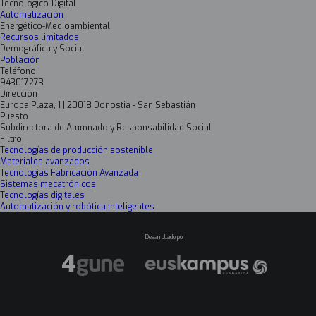
Tecnológico-Digital
Automatización
Energético-Medioambiental
Recursos limitados
Demográfica y Social
Población
Teléfono
943017273
Dirección
Europa Plaza, 1 | 20018 Donostia - San Sebastián
Puesto
Subdirectora de Alumnado y Responsabilidad Social
Filtro
Tecnologías de producción sostenible
Materiales avanzados
Tecnologías Fabricación Avanzada
Sistemas mecatrónicos
Tecnologías digitales
Automatización y robótica inteligentes
Desarrollado por