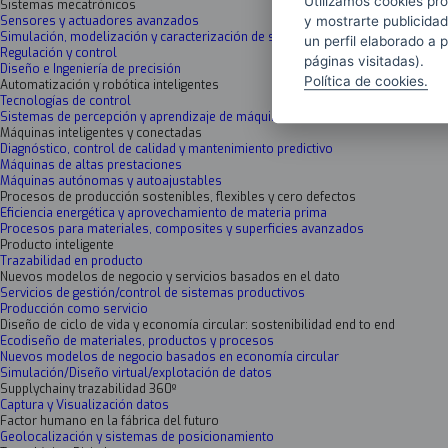
Utilizamos cookies pro
Sistemas mecatrónicos
y mostrarte publicidad
Sensores y actuadores avanzados
Simulación, modelización y caracterización de sistemas mecatrónicos
un perfil elaborado a 
Regulación y control
páginas visitadas).
Diseño e Ingeniería de precisión
Política de cookies.
Automatización y robótica inteligentes
Tecnologías de control
Sistemas de percepción y aprendizaje de máquina
Máquinas inteligentes y conectadas
Diagnóstico, control de calidad y mantenimiento predictivo
Máquinas de altas prestaciones
Máquinas autónomas y autoajustables
Procesos de producción sostenibles, flexibles y cero defectos
Eficiencia energética y aprovechamiento de materia prima
Procesos para materiales, composites y superficies avanzados
Producto inteligente
Trazabilidad en producto
Nuevos modelos de negocio y servicios basados en el dato
Servicios de gestión/control de sistemas productivos
Producción como servicio
Diseño de ciclo de vida y economía circular: sostenibilidad end to end
Ecodiseño de materiales, productos y procesos
Nuevos modelos de negocio basados en economía circular
Simulación/Diseño virtual/explotación de datos
Supplychainy trazabilidad 360º
Captura y Visualización datos
Factor humano en la fábrica del futuro
Geolocalización y sistemas de posicionamiento