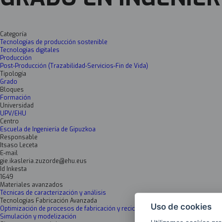
Categoría
Tecnologías de producción sostenible
Tecnologías digitales
Producción
Post-Producción (Trazabilidad-Servicios-Fin de Vida)
Tipología
Grado
Bloques
Formación
Universidad
UPV/EHU
Centro
Escuela de Ingeniería de Gipuzkoa
Responsable
Itsaso Leceta
E-mail
gie.ikasleria.zuzorde@ehu.eus
Id Inkesta
1649
Materiales avanzados
Técnicas de caracterización y análisis
Tecnologías Fabricación Avanzada
Uso de cookies
Optimización de procesos de fabricación y reciclaje
Simulación y modelización