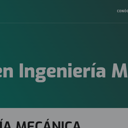
CONÓ
Navega
princip
2025
n Ingeniería 
ÍA MECÁNICA