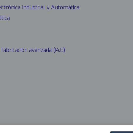
ectrónica Industrial y Automática
CONÓ
Navega
tica
princip
2025
 fabricación avanzada (I4.0)