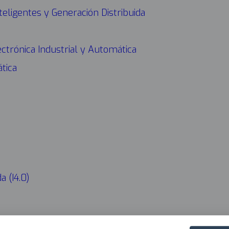
teligentes y Generación Distribuida
CONÓ
Navega
princip
ectrónica Industrial y Automática
2025
tica
 (I4.0)