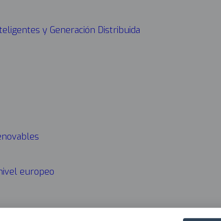
CONÓ
Navega
teligentes y Generación Distribuida
princip
2025
enovables
 nivel europeo