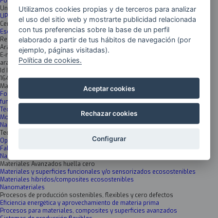
Formación
Universidad
Utilizamos cookies propias y de terceros para analizar
UPV/EHU
el uso del sitio web y mostrarte publicidad relacionada
Centro
con tus preferencias sobre la base de un perfil
Escuela de Ingeniería de Gipuzkoa
elaborado a partir de tus hábitos de navegación (por
Responsable
Arantxa Eceiza
ejemplo, páginas visitadas).
E-mail
Política de cookies.
arantxa.eceiza@ehu.eus
Id Inkesta
1648
Materiales avanzados
Aceptar cookies
Formulación y desarrollo de nuevas superficies y materiales
funcionales/composites/ híbridos/ biosados
Técnicas de caracterización y análisis
Rechazar cookies
Modelización/simulación avanzadas
Nanomateriales
Tecnologías Fabricación Avanzada
Configurar
Optimización de procesos de fabricación y reciclaje
Fabricación Aditiva
Nanotecnología
Materiales Avanzados huella cero
Materiales y superficies funcionales y/o sensorizados ecosostenibles
Materiales híbridos/composites ecosostenibles
Nanomateriales
Procesos de producción sostenibles, flexibles y cero defectos
Eficiencia energética y aprovechamiento de materia prima
Procesos para materiales, composites y superficies avanzados