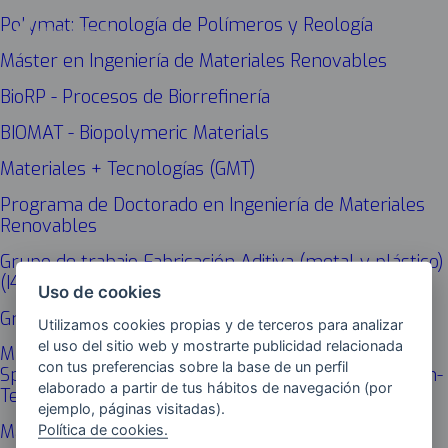
Polymat: Tecnología de Polímeros y Reología
Máster en Ingeniería de Materiales Renovables
BioRP - Procesos de Biorrefinería
BIOMAT - Biopolymeric Materials
Materiales + Tecnologías (GMT)
Programa de Doctorado en Ingeniería de Materiales
Renovables
Grupo de trabajo Fabricación Aditiva (metal y plástico)
(I4.0)
Uso de cookies
Grado en Ingeniería en Organización Industrial
Utilizamos cookies propias y de terceros para analizar
el uso del sitio web y mostrarte publicidad relacionada
MIMASPEC: Microstructural, Magnetic and
con tus preferencias sobre la base de un perfil
Spectroscopic Characterization of Materials with High-
elaborado a partir de tus hábitos de navegación (por
Tech and Biomedical applications
ejemplo, páginas visitadas).
Política de cookies.
Máster en Contaminación y Toxicología Ambientales