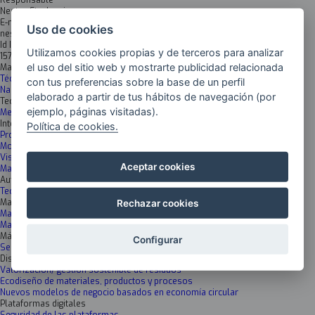
Responsable
Nestor Etxebarria
E-mail
Uso de cookies
nestor.etxebarria@ehu.eus
Id Inkesta
Utilizamos cookies propias y de terceros para analizar
1571
el uso del sitio web y mostrarte publicidad relacionada
Materiales avanzados
Técnicas de caracterización y análisis
con tus preferencias sobre la base de un perfil
Nanomateriales
elaborado a partir de tus hábitos de navegación (por
Tecnologías Fabricación Avanzada
ejemplo, páginas visitadas).
Metrología y Tecnologías de inspección
Inteligencia artificial y Data science
Política de cookies.
Procesamiento avanzado de datos
Modelización
Visión artificial y tecnologías de imagen
Aceptar cookies
Machine learning& Deep learning
Automatización y robótica inteligentes
Tecnologías de control
Materiales Avanzados huella cero
Rechazar cookies
Materiales y superficies funcionales y/o sensorizados ecosostenibles
Materiales híbridos/composites ecosostenibles
Máquinas inteligentes y conectadas
Configurar
Sensorización y monitorización remota
Diseño de ciclo de vida y economía circular: sostenibilidad end to end
Valorización/ gestión sostenible de residuos
Ecodiseño de materiales, productos y procesos
Nuevos modelos de negocio basados en economía circular
Plataformas digitales