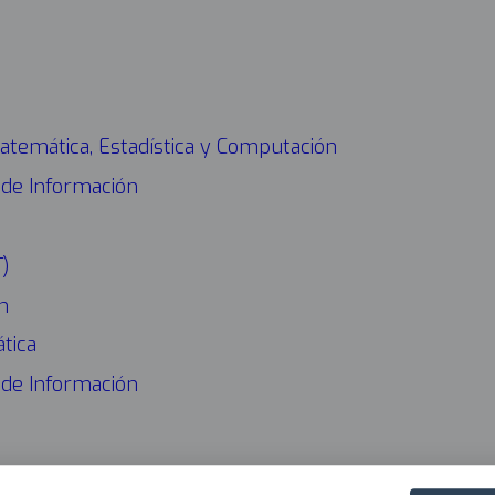
CONÓ
Navega
princip
2025
Matemática, Estadística y Computación
 de Información
T)
n
tica
 de Información