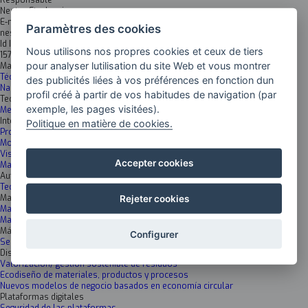
Responsable
Nestor Etxebarria
E-mail
Paramètres des cookies
nestor.etxebarria@ehu.eus
Id Inkesta
Nous utilisons nos propres cookies et ceux de tiers
1571
pour analyser lutilisation du site Web et vous montrer
Materiales avanzados
Técnicas de caracterización y análisis
des publicités liées à vos préférences en fonction dun
Nanomateriales
profil créé à partir de vos habitudes de navigation (par
Tecnologías Fabricación Avanzada
exemple, les pages visitées).
Metrología y Tecnologías de inspección
Inteligencia artificial y Data science
Politique en matière de cookies.
Procesamiento avanzado de datos
Modelización
Visión artificial y tecnologías de imagen
Accepter cookies
Machine learning& Deep learning
Automatización y robótica inteligentes
Tecnologías de control
Materiales Avanzados huella cero
Rejeter cookies
Materiales y superficies funcionales y/o sensorizados ecosostenibles
Materiales híbridos/composites ecosostenibles
Máquinas inteligentes y conectadas
Configurer
Sensorización y monitorización remota
Diseño de ciclo de vida y economía circular: sostenibilidad end to end
Valorización/ gestión sostenible de residuos
Ecodiseño de materiales, productos y procesos
Nuevos modelos de negocio basados en economía circular
Plataformas digitales