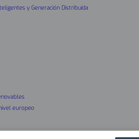
teligentes y Generación Distribuida
CONÓ
Navega
princip
2025
enovables
 nivel europeo