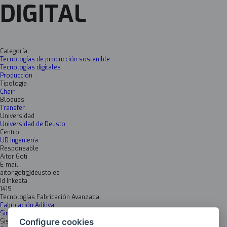
DIGITAL
Categoría
Tecnologías de producción sostenible
Tecnologías digitales
Producción
Tipología
Chair
Bloques
Transfer
Universidad
Universidad de Deusto
Centro
UD Ingeniería
Responsable
Aitor Goti
E-mail
aitor.goti@deusto.es
Id Inkesta
1419
Tecnologías Fabricación Avanzada
Fabricación Aditiva
Simulación y modelización
Configure cookies
Sistemas mecatrónicos