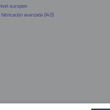
 nivel europeo
CONÓ
Navega
 fabricación avanzada (I4.0)
princip
2025