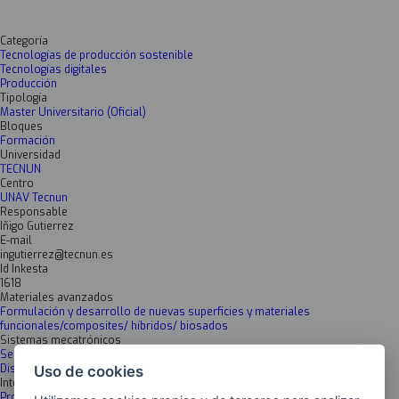
Categoría
Tecnologías de producción sostenible
Tecnologías digitales
Producción
Tipología
Master Universitario (Oficial)
Bloques
Formación
Universidad
TECNUN
Centro
UNAV Tecnun
Responsable
Iñigo Gutierrez
E-mail
ingutierrez@tecnun.es
Id Inkesta
1618
Materiales avanzados
Formulación y desarrollo de nuevas superficies y materiales
funcionales/composites/ híbridos/ biosados
Sistemas mecatrónicos
Sensores y actuadores avanzados
Diseño e Ingeniería de precisión
Uso de cookies
Inteligencia artificial y Data science
Procesamiento avanzado de datos