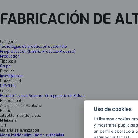
FABRICACIÓN DE AL
Categoría
Tecnologías de producción sostenible
Pre-producción (Diseño Producto-Proceso)
Producción
Tipología
Grupo
Bloques
Investigación
Universidad
UPV/EHU
Centro
Escuela Técnica Superior de Ingeniería de Bilbao
Responsable
Aitzol Lamikiz Mentxaka
Uso de cookies
E-mail
aitzol.lamikiz@ehu.eus
Utilizamos cookies pro
Id Inkesta
y mostrarte publicidad
1511
Materiales avanzados
un perfil elaborado a 
Modelización/simulación avanzadas
páginas visitadas).