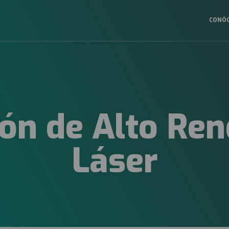
CONÓ
Navega
princip
2025
ión de Alto Ren
Láser