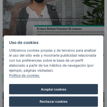
Uso de cookies
Vídeo ESCUELA DE INGENIERÍA DE VITORIA-GASTEIZ,
UPV/EHU
Utilizamos cookies propias y de terceros para analizar
Vídeo realizado a Estibaliz Apiñaniz, Subdirectora de Relaciones
el uso del sitio web y mostrarte publicidad relacionada
Internacionales y de Investigación de la Escuela de Ingeniería
con tus preferencias sobre la base de un perfil
de Vitoria-Gasteiz,...
elaborado a partir de tus hábitos de navegación (por
ejemplo, páginas visitadas).
Política de cookies.
ver recurso
Aceptar cookies
Rechazar cookies