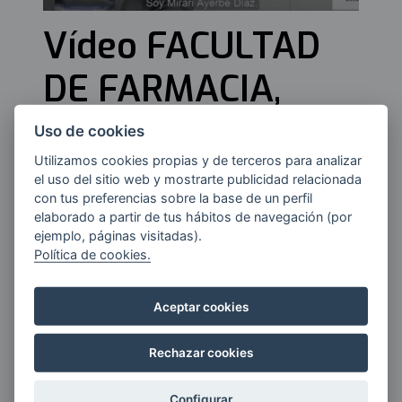
Vídeo FACULTAD
DE FARMACIA,
UPV/EHU
Uso de cookies
Utilizamos cookies propias y de terceros para analizar
el uso del sitio web y mostrarte publicidad relacionada
Vídeo realizado a Mirari Ayerbe,
con tus preferencias sobre la base de un perfil
Decana de la Facultad de
elaborado a partir de tus hábitos de navegación (por
ejemplo, páginas visitadas).
Farmacia, UPV/EHU.
Política de cookies.
Aceptar cookies
Rechazar cookies
Configurar