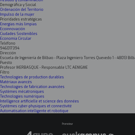
Residuo y contaminación
Demográfica y Social
Ordenación del Territorio
Impulso de la mujer
Prioridades estratégicas
Energías más limpias
Ecoinnovación
Ciudades Sostenibles
Economía Circular
Teléfono
946017394
Dirección
Escuela de Ingeniería de Bilbao - Plaza Ingeniero Torres Quevedo 1 - 48013 Bilb
Puesto
Profesor IKERBASQUE - Responsable LTC AENIGME
Filtro
Technologies de production durables
Matériaux avancés
Technologies de fabrication avancées
Systèmes mécatroniques
Technologies numériques
Intelligence artificielle et science des données
Systèmes cyber-physiques et connectivité
Automatisation intelligente et robotique
Promoteur