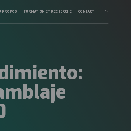
EN
A PROPOS
FORMATION ET RECHERCHE
CONTACT
vegación
ES
ncipal
EU
25
dimiento:
amblaje
0