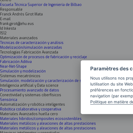
Centro
Escuela Técnica Superior de Ingeniería de Bilbao
Responsable
Franck Andrés Girot Mata
E-mail
frank.girot@ehu.eus
Id Inkesta
1512
Materiales avanzados
Técnicas de caracterización y análisis
Modelización/simulación avanzadas
Tecnologías Fabricación Avanzada
Optimización de procesos de fabricación y reciclaje
Fabricación Aditiva
Near-Net-Shape
Paramètres des c
Simulación y modelización
Sistemas mecatrónicos
Nous utilisons nos pro
Simulación, modelización y caracterización de sistemas mecatrónicos
lutilisation du site We
Inteligencia artificial y Data science
préférences en fonctio
Procesamiento avanzado de datos
Conectividad y sistemas ciberfísicos
navigation (par exempl
Sensórica
Politique en matière d
Automatización y robótica inteligentes
Robótica colaborativa y cooperativa
Materiales Avanzados huella cero
Materiales híbridos/composites ecosostenibles
Materiales metálicos y aleaciones de altas prestaciones
Materiales metálicos y aleaciones de altas prestaciones