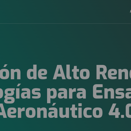
Na
pri
20
ión de Alto Ren
ogías para Ens
Aeronáutico 4.