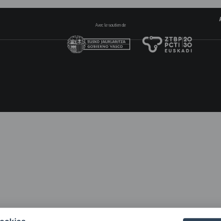
Avec le soutien de
Na
pri
20