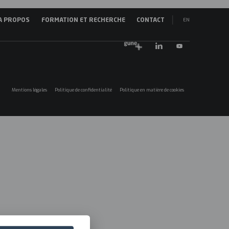
EN
A PROPOS
FORMATION ET RECHERCHE
CONTACT
vegación
ES
ncipal
EU
25
Mentions légales
Politique de confidentialité
Politique en matière de cookies
Menú
legales