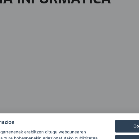
razioa
Co
ugarrenenak erabiltzen ditugu webgunearen
ta zure hobespenekin erlazionatutako publizitatea