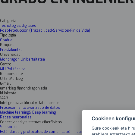
Categoría
Tecnologías digitales
Post-Producción (Trazabilidad-Servicios-Fin de Vida)
Tipología
Gradua
Bloques
Prestakuntza
Universidad
Mondragon Unibertsitatea
Centro
MU Politécnica
Responsable
Urtzi Markiegi
E-mail
umarkiegi@mondragon.edu
Id Inkesta
1449
Inteligencia artificial y Data science
Procesamiento avanzado de datos
Machine learning& Deep learning
Redes neuronales
Cookieen konfigu
Conectividad y sistemas ciberfísicos
Sensórica
Gure cookieak eta hir
Estándares y protocolos de comunicación industriales
erabilera aztertzeko e