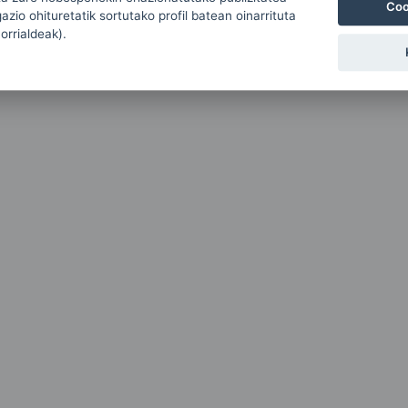
Coo
zio ohituretatik sortutako profil batean oinarrituta
 orrialdeak).