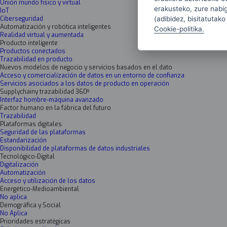
Unión mundo físico y virtual
erakusteko, zure nabiga
IoT
(adibidez, bisitatutako
Ciberseguridad
Automatización y robótica inteligentes
Cookie-politika.
Realidad virtual y aumentada
Producto inteligente
Productos conectados
Trazabilidad en producto
Nuevos modelos de negocio y servicios basados en el dato
Acceso y comercialización de datos en un entorno de confianza
Servicios asociados a los datos de producto en operación
Supplychainy trazabilidad 360º
Interfaz hombre-máquina avanzado
Factor humano en la fábrica del futuro
Trazabilidad
Plataformas digitales
Seguridad de las plataformas
Estandarización
Disponibilidad de plataformas de datos industriales
Tecnológico-Digital
Digitalización
Automatización
Acceso y utilización de los datos
Energético-Medioambiental
No aplica
Demográfica y Social
No Aplica
Prioridades estratégicas