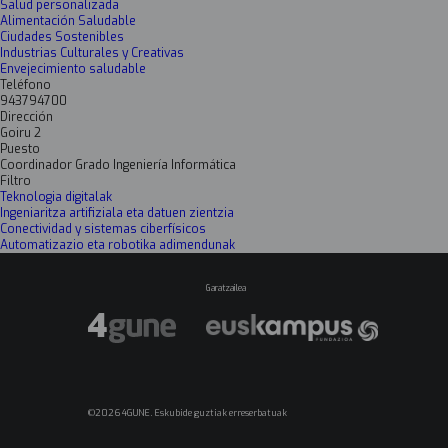
Salud personalizada
Alimentación Saludable
Ciudades Sostenibles
Industrias Culturales y Creativas
Envejecimiento saludable
Teléfono
943794700
Dirección
Goiru 2
Puesto
Coordinador Grado Ingeniería Informática
Filtro
Teknologia digitalak
Ingeniaritza artifiziala eta datuen zientzia
Conectividad y sistemas ciberfísicos
Automatizazio eta robotika adimendunak
Garatzailea
©2026 4GUNE. Eskubide guztiak erreserbatuak