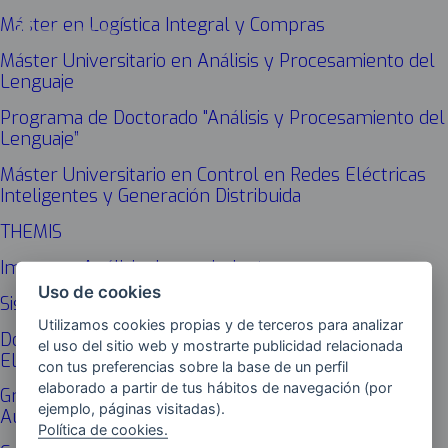
Máster en Logística Integral y Compras
Máster Universitario en Análisis y Procesamiento del
Lenguaje
Programa de Doctorado "Análisis y Procesamiento del
Lenguaje”
Máster Universitario en Control en Redes Eléctricas
Inteligentes y Generación Distribuida
THEMIS
Imagen y Análisis de movimiento
Uso de cookies
Sistemas inteligentes y energía (SI+E)
Utilizamos cookies propias y de terceros para analizar
Doble Grado en Ingeniería Mecánica y Ingeniería en
el uso del sitio web y mostrarte publicidad relacionada
Electrónica Industrial y Automática
con tus preferencias sobre la base de un perfil
elaborado a partir de tus hábitos de navegación (por
Grado en Ingeniería en Electrónica Industrial y
ejemplo, páginas visitadas).
Automática
Política de cookies.