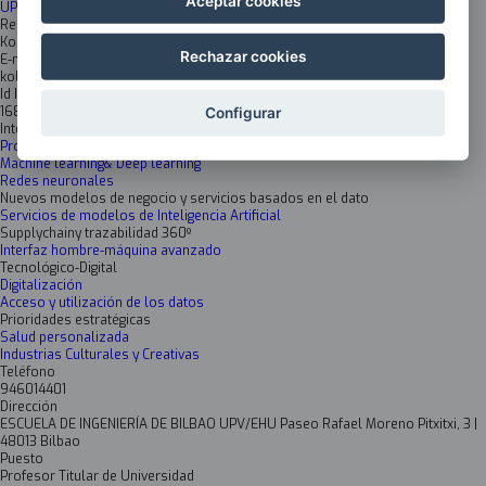
Aceptar cookies
UPV EHU Informática
Responsable
Koldo Gojenola Galletebeitia
Rechazar cookies
E-mail
koldo.gojenola@ehu.eus
Id Inkesta
1686
Configurar
Inteligencia artificial y Data science
Procesamiento avanzado de datos
Machine learning& Deep learning
Redes neuronales
Nuevos modelos de negocio y servicios basados en el dato
Servicios de modelos de Inteligencia Artificial
Supplychainy trazabilidad 360º
Interfaz hombre-máquina avanzado
Tecnológico-Digital
Digitalización
Acceso y utilización de los datos
Prioridades estratégicas
Salud personalizada
Industrias Culturales y Creativas
Teléfono
946014401
Dirección
ESCUELA DE INGENIERÍA DE BILBAO UPV/EHU Paseo Rafael Moreno Pitxitxi, 3 |
48013 Bilbao
Puesto
Profesor Titular de Universidad