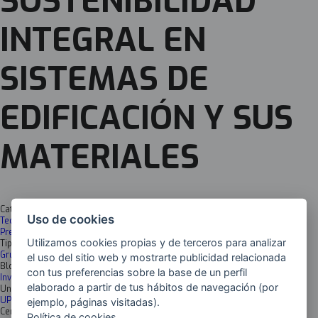
SOSTENIBILIDAD
INTEGRAL EN
SISTEMAS DE
EDIFICACIÓN Y SUS
MATERIALES
Categoría
Uso de cookies
Tecnologías de producción sostenible
Pre-producción (Diseño Producto-Proceso)
Utilizamos cookies propias y de terceros para analizar
Tipología
Grupo
el uso del sitio web y mostrarte publicidad relacionada
Bloques
con tus preferencias sobre la base de un perfil
Investigación
elaborado a partir de tus hábitos de navegación (por
Universidad
UPV/EHU
ejemplo, páginas visitadas).
Centro
Política de cookies.