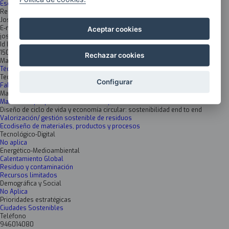
Escuela Técnica Superior de Ingeniería de Bilbao
Responsable
José Tomás San-José Lombera
E-mail
Aceptar cookies
josetomas.sanjose@ehu.es
Id Inkesta
1506
Rechazar cookies
Materiales avanzados
Técnicas de caracterización y análisis
Tecnologías Fabricación Avanzada
Configurar
Fabricación Aditiva
Materiales Avanzados huella cero
Materiales y superficies funcionales y/o sensorizados ecosostenibles
Diseño de ciclo de vida y economía circular: sostenibilidad end to end
Valorización/ gestión sostenible de residuos
Ecodiseño de materiales, productos y procesos
Tecnológico-Digital
No aplica
Energético-Medioambiental
Calentamiento Global
Residuo y contaminación
Recursos limitados
Demográfica y Social
No Aplica
Prioridades estratégicas
Ciudades Sostenibles
Teléfono
946014080