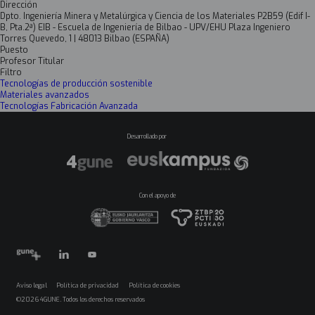
Dirección
Dpto. Ingeniería Minera y Metalúrgica y Ciencia de los Materiales P2B59 (Edif I-
B, Pta.2ª) EIB - Escuela de Ingeniería de Bilbao - UPV/EHU Plaza Ingeniero
Torres Quevedo, 1 | 48013 Bilbao (ESPAÑA)
Puesto
Profesor Titular
Filtro
Tecnologías de producción sostenible
Materiales avanzados
Tecnologías Fabricación Avanzada
Desarrollado por
Con el apoyo de
Aviso legal
Política de privacidad
Política de cookies
Menú
©2026 4GUNE. Todos los derechos reservados
legales