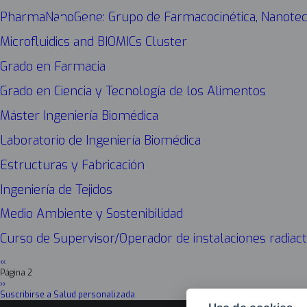
PharmaNanoGene: Grupo de Farmacocinética, Nanotecn
Microfluidics and BIOMICs Cluster
Grado en Farmacia
Grado en Ciencia y Tecnología de los Alimentos
Máster Ingeniería Biomédica
Laboratorio de Ingeniería Biomédica
Estructuras y Fabricación
Ingeniería de Tejidos
Medio Ambiente y Sostenibilidad
Curso de Supervisor/Operador de instalaciones radiact
Página
‹‹
Paginación
anterior
Página 2
Siguiente
››
página
Suscribirse a Salud personalizada