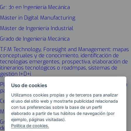
Grado en Ingeniería Mecánica
Máster in Digital Manufacturing
Máster de Ingeniería Industrial
Grado de Ingeniería Mecánica
T.F.M Technology, Foresight and Management: mapas
conceptuales y de conocimiento, identificación de
tecnologías emergentes, prospectiva, elaboración de
itinerarios tecnológicos o roadmpas, sistemas de
gestión I+D+i
PLM Teamcenter. Formación en Sistemas de Gestión
Uso de cookies
para desarrollo de producto PLM Teamcenter
Utilizamos cookies propias y de terceros para analizar
Centro de Fabricación Avanzada Aeronáutica. CFAA.
el uso del sitio web y mostrarte publicidad relacionada
con tus preferencias sobre la base de un perfil
Máster en Ingeniería en Organización Industrial
elaborado a partir de tus hábitos de navegación (por
ejemplo, páginas visitadas).
Grupo de Fabricación de Alto Rendimiento: Procesos
Política de cookies.
de arranque de viruta avanzados