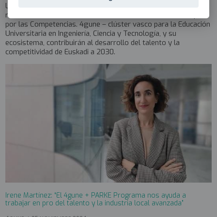
La Comisión Europea ha incluido 4gune entre las iniciativas
reconocidas en el marco del 4º aniversario del Pacto Europeo
por las Competencias. 4gune – clúster vasco para la Educación
Universitaria en Ingeniería, Ciencia y Tecnología, y su
ecosistema, contribuirán al desarrollo del talento y la
competitividad de Euskadi a 2030.
Irene Martínez: “El 4gune + PARKE Programa nos ayuda a
trabajar en pro del talento y la industria local avanzada”