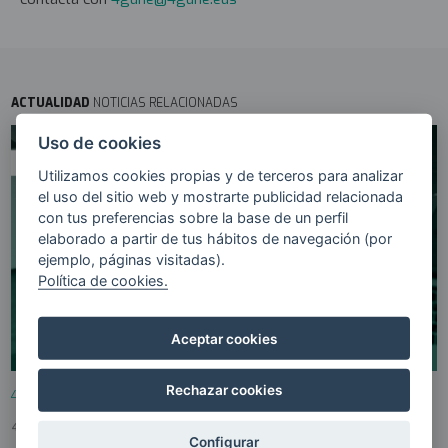
ACTUALIDAD
NOTICIAS RELACIONADAS
Uso de cookies
Utilizamos cookies propias y de terceros para analizar
el uso del sitio web y mostrarte publicidad relacionada
con tus preferencias sobre la base de un perfil
elaborado a partir de tus hábitos de navegación (por
ejemplo, páginas visitadas).
Política de cookies.
Aceptar cookies
Rechazar cookies
4gune, nueva Regional Skills Partnership europea
4GUNE
12 NOVIEMBRE 2024
Configurar