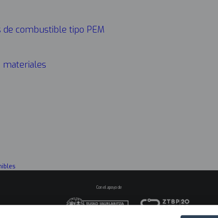
CONÓ
Navega
as de combustible tipo PEM
princip
2025
s materiales
nibles
Con el apoyo de