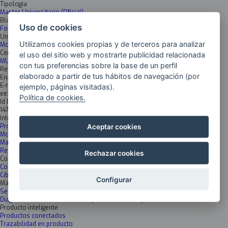
Tipología
Master Universitario (Oficial)
Bloques
Uso de cookies
Formación
Universidad
Utilizamos cookies propias y de terceros para analizar
Mondragon Unibertsitatea
Centro
el uso del sitio web y mostrarte publicidad relacionada
MU Politécnica
con tus preferencias sobre la base de un perfil
Responsable
elaborado a partir de tus hábitos de navegación (por
Enaitz Ezpeleta
E-mail
ejemplo, páginas visitadas).
eezpeleta@mondragon.edu
Política de cookies.
Id Inkesta
1472
Inteligencia artificial y Data science
Procesamiento avanzado de datos
Aceptar cookies
Modelización
Machine learning& Deep learning
Redes neuronales
Rechazar cookies
Conectividad y sistemas ciberfísicos
Comunicación masiva de datos
Ciberseguridad
Configurar
Máquinas inteligentes y conectadas
Sensorización y monitorización remota
Diagnóstico, control de calidad y mantenimiento predictivo
Producto inteligente
Productos conectados
Trazabilidad en producto