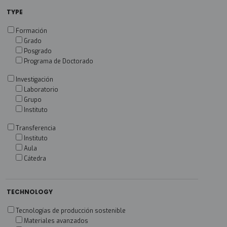
TYPE
Formación
Grado
Posgrado
Programa de Doctorado
Investigación
Laboratorio
Grupo
Instituto
Transferencia
Instituto
Aula
Cátedra
TECHNOLOGY
Tecnologías de producción sostenible
Materiales avanzados