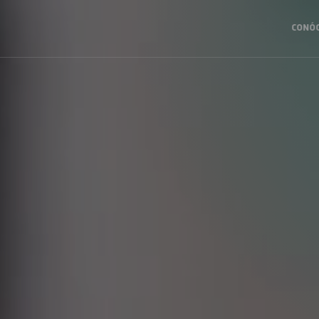
CONÓ
Navega
princip
2025