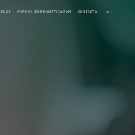
ES
CENOS
FORMACIÓN E INVESTIGACIÓN
CONTACTO
ción
EN
al
EU