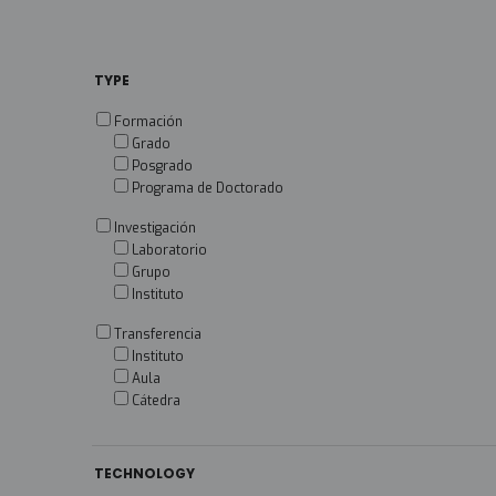
TYPE
Formación
Grado
Posgrado
Programa de Doctorado
Investigación
Laboratorio
Grupo
Instituto
Transferencia
Instituto
Aula
Cátedra
TECHNOLOGY