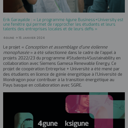
Erik Garayalde : « Le programme 4gune Business+University est
une fenêtre qui permet de rapprocher les étudiants et leurs
talents des entreprises locales et de leurs défis »
4GUNE
15 JANVIER 2024
Le projet «
Conception et assemblage d’une éolienne
monophasée
» a été sélectionné dans le cadre de l’appel à
projets 2022/23 du programme #Students4Sustainability en
collaboration avec Siemens Gamesa Renewable Energy. Ce
projet de coopération Entreprise + Université a été mené par
des étudiants en licence de génie énergétique à l’Université de
Mondragon pour contribuer à la transition énergétique au
Pays basque en collaboration avec SGRE.