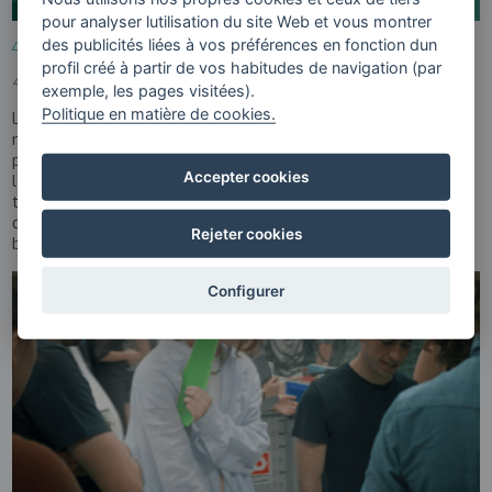
pour analyser lutilisation du site Web et vous montrer
des publicités liées à vos préférences en fonction dun
4gune, nouveau Regional Skills Partnership européen
profil créé à partir de vos habitudes de navigation (par
4GUNE
12 NOVEMBRE 2024
exemple, les pages visitées).
Politique en matière de cookies.
La Commission européenne a inclus 4gune parmi les initiatives
reconnues dans le cadre du 4e anniversaire du Pacte européen
pour les compétences. 4gune - cluster basque pour
Accepter cookies
l’enseignement universitaire en ingénierie, sciences et
technologies, et son écosystème, contribueront au
développement des talents et de la compétitivité au Pays
Rejeter cookies
basque d’ici 2030.
Configurer