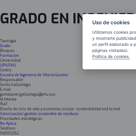
GRADO EN INGENIER
Uso de cookies
Utilizamos cookies pro
y mostrarte publicidad
Tipología
un perfil elaborado a 
Grado
páginas visitadas).
Bloques
Formación
Política de cookies.
Universidad
UPV/EHU
Centro
Escuela de Ingeniería de Vitoria-Gasteiz
Responsable
Gorka Gallastegui
E-mail
gorkajavier.gallastegui@ehu.eus
Id Inkesta
1547
Diseño de ciclo de vida y economía circular: sostenibilidad end to end
Valorización/ gestión sostenible de residuos
Prioridades estratégicas
No Aplica
Teléfono
945013252