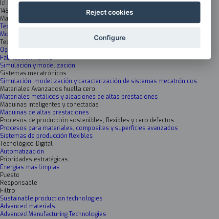
Id Inkesta
1498
Reject cookies
Materiales avanzados
Técnicas de caracterización y análisis
Modelización/simulación avanzadas
Configure
Tecnologías Fabricación Avanzada
Optimización de procesos de fabricación y reciclaje
Fabricación Aditiva
Simulación y modelización
Sistemas mecatrónicos
Simulación, modelización y caracterización de sistemas mecatrónicos
Materiales Avanzados huella cero
Materiales metálicos y aleaciones de altas prestaciones
Máquinas inteligentes y conectadas
Máquinas de altas prestaciones
Procesos de producción sostenibles, flexibles y cero defectos
Procesos para materiales, composites y superficies avanzados
Sistemas de producción flexibles
Tecnológico-Digital
Automatización
Prioridades estratégicas
Energías más limpias
Puesto
Responsable
Filtro
Sustainable production technologies
Advanced materials
Advanced Manufacturing Technologies