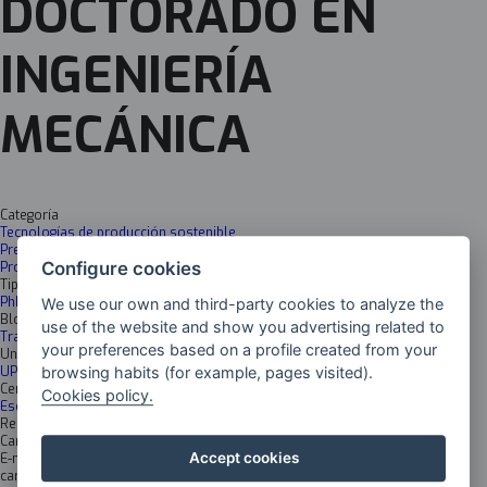
DOCTORADO EN
INGENIERÍA
MECÁNICA
Categoría
Tecnologías de producción sostenible
Pre-producción (Diseño Producto-Proceso)
Configure cookies
Producción
Tipología
PhD Programme
We use our own and third-party cookies to analyze the
Bloques
use of the website and show you advertising related to
Training
your preferences based on a profile created from your
Universidad
browsing habits (for example, pages visited).
UPV/EHU
Centro
Cookies policy.
Escuela Técnica Superior de Ingeniería de Bilbao
Responsable
Carlos Angulo Duque
Accept cookies
E-mail
carlos.angulo@ehu.eus