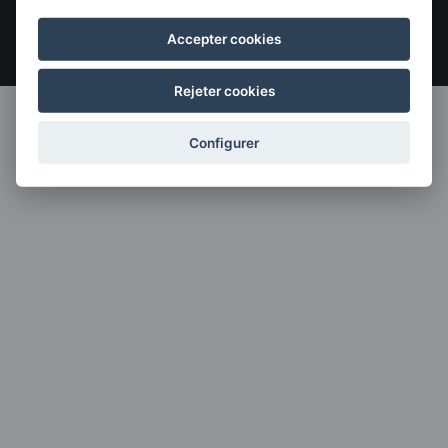
Mentions légales
Politique de confidentialité
Politique en matière de cookies
Menú
©2026 4GUNE. Tous droits réservés
Accepter cookies
legales
Rejeter cookies
Configurer