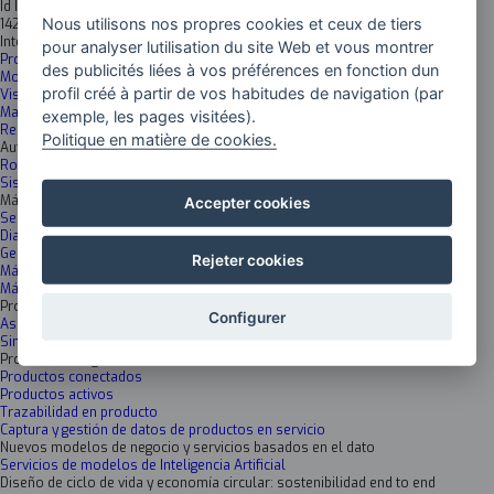
Id Inkesta
Nous utilisons nos propres cookies et ceux de tiers
1426
Inteligencia artificial y Data science
pour analyser lutilisation du site Web et vous montrer
Procesamiento avanzado de datos
des publicités liées à vos préférences en fonction dun
Modelización
profil créé à partir de vos habitudes de navigation (par
Visión artificial y tecnologías de imagen
Machine learning& Deep learning
exemple, les pages visitées).
Redes neuronales
Politique en matière de cookies.
Automatización y robótica inteligentes
Robótica colaborativa y cooperativa
Sistemas de percepción y aprendizaje de máquina
Máquinas inteligentes y conectadas
Accepter cookies
Sensorización y monitorización remota
Diagnóstico, control de calidad y mantenimiento predictivo
Gemelo digital de máquinas
Rejeter cookies
Máquinas de altas prestaciones
Máquinas autónomas y autoajustables
Procesos de producción sostenibles, flexibles y cero defectos
Configurer
Aseguramiento de la calidad digital de producción
Simulación y visualización avanzada y en tiempo real de datos
Producto inteligente
Productos conectados
Productos activos
Trazabilidad en producto
Captura y gestión de datos de productos en servicio
Nuevos modelos de negocio y servicios basados en el dato
Servicios de modelos de Inteligencia Artificial
Diseño de ciclo de vida y economía circular: sostenibilidad end to end