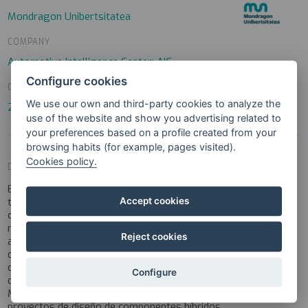
Mondragon Unibertsitatea
COMPANY
Automotive Intelligence Center: AIC
Configure cookies
COURSE
We use our own and third-party cookies to analyze the
2022/2023
use of the website and show you advertising related to
your preferences based on a profile created from your
browsing habits (for example, pages visited).
Cookies policy.
DESCRIPTION
El principal objetivo de este reto es crear una metodología de
trabajo óptima aplicada al diseño, simulación y prototipado de
Accept cookies
componentes de automoción hibridados que combinen al
mismo tiempo diferentes materiales como composites y
Reject cookies
aceros. En este sentido, se pretende correlar los resultados
obtenidos durante la fase de diseño y simulación con la
caracterización de pieza física prototipada aplicando, entre
Configure
otros, principios de la metodología DFM (Design for
Manufacturing). Con ello se sientan las bases de futuros
proyectos de diseño de componentes híbridos.