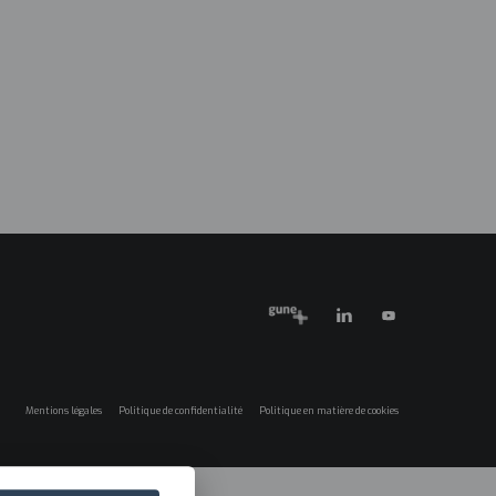
EN
A PROPOS
FORMATION ET RECHERCHE
CONTACT
vegación
ES
ncipal
EU
25
Mentions légales
Politique de confidentialité
Politique en matière de cookies
Menú
legales