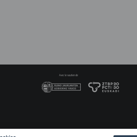
Na
pri
20
Avec le soutien de