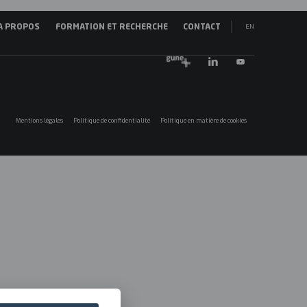
EN
A PROPOS
FORMATION ET RECHERCHE
CONTACT
vegación
ES
ncipal
EU
25
Mentions légales
Politique de confidentialité
Politique en matière de cookies
Menú
legales