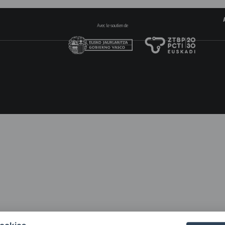
Avec le soutien de
Na
pri
20