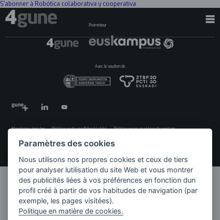
S'abonner à Robótica colaborativa y cooperativa
Promoteur
Avec le soutien de
Mentions légales
Politique de confidentialité
Politique en matière de cookies
Menú
©2026 4GUNE. Tous droits réservés
Paramètres des cookies
legales
Nous utilisons nos propres cookies et ceux de tiers
pour analyser lutilisation du site Web et vous montrer
des publicités liées à vos préférences en fonction dun
profil créé à partir de vos habitudes de navigation (par
exemple, les pages visitées).
Politique en matière de cookies.