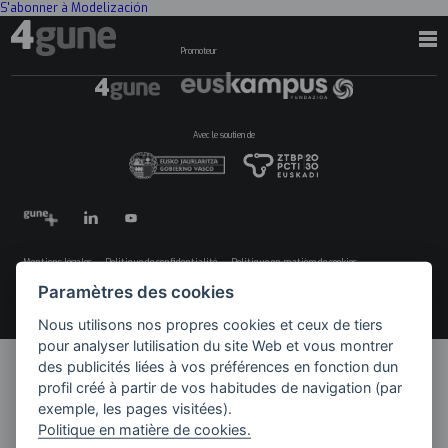
S'abonner à Modelización
Promoteur
Avec le soutien de
Mentions légales
Politique de confidentialité
Politique en matière de cookies
Menú
©2026 4GUNE. Tous droits réservés
Paramètres des cookies
legales
Nous utilisons nos propres cookies et ceux de tiers
pour analyser lutilisation du site Web et vous montrer
des publicités liées à vos préférences en fonction dun
profil créé à partir de vos habitudes de navigation (par
exemple, les pages visitées).
Politique en matière de cookies.