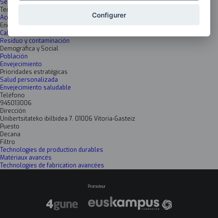
Servicios asociados a los datos de producto en operación
Tecnológico-Digital
Configurer
Acceso y utilización de los datos
Energético-Medioambiental
Calentamiento Global
Residuo y contaminación
Demográfica y Social
Población
Envejecimiento
Prioridades estratégicas
Salud personalizada
Envejecimiento saludable
Teléfono
945013006
Dirección
Unibertsitateko ibilbidea 7. 01006 Vitoria-Gasteiz
Puesto
Decana
Filtro
Technologies de production durables
Matériaux avancés
Technologies de fabrication avancées
Promoteur