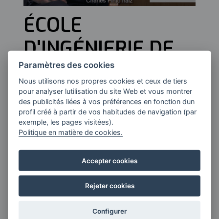
ÉCOLE
D'INGÉNIERIE DE
BILBAO, UPV / EHU
Paramètres des cookies
Nous utilisons nos propres cookies et ceux de tiers
pour analyser lutilisation du site Web et vous montrer
des publicités liées à vos préférences en fonction dun
Charles Pinto, Directeur de l'École
profil créé à partir de vos habitudes de navigation (par
d'ingénieurs de Bilbao, UPV / EHU.
exemple, les pages visitées).
Politique en matière de cookies.
Accepter cookies
Rejeter cookies
Configurer